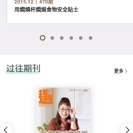
2015.12
470期
用燜燒杯燜焗食物安全貼士
1
2
3
4
5
6
过往期刊
更多