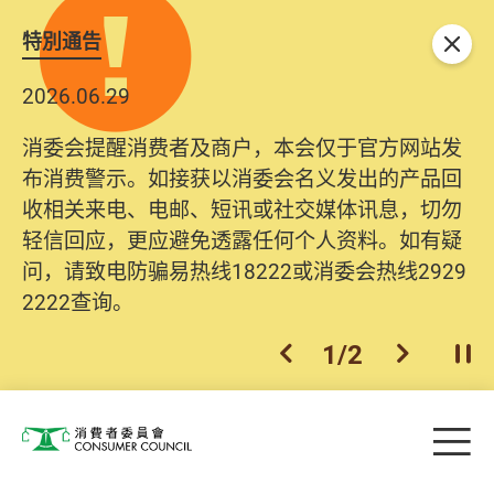
特別通告
关闭
2026.06.29
消委会提醒消费者及商户，本会仅于官方网站发
布消费警示。如接获以消委会名义发出的产品回
收相关来电、电邮、短讯或社交媒体讯息，切勿
轻信回应，更应避免透露任何个人资料。如有疑
问，请致电防骗易热线18222或消委会热线2929
2222查询。
1
/
2
上一个
下一个
开
Skip to main content
目
消费者委员会