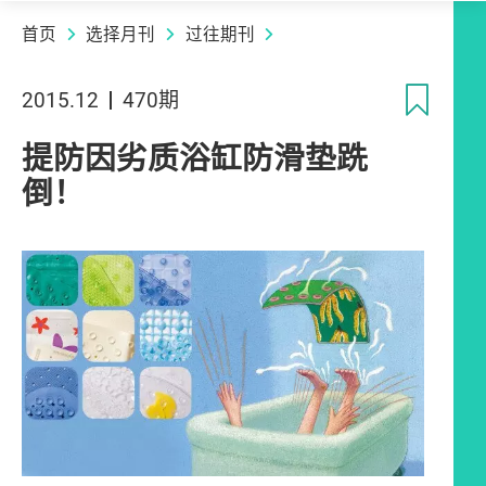
首页
选择月刊
过往期刊
收
2015.12
470期
提防因劣质浴缸防滑垫跣
倒！