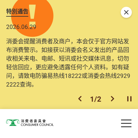
特別通告
关闭
2026.06.29
消委会提醒消费者及商户，本会仅于官方网站发
布消费警示。如接获以消委会名义发出的产品回
收相关来电、电邮、短讯或社交媒体讯息，切勿
轻信回应，更应避免透露任何个人资料。如有疑
问，请致电防骗易热线18222或消委会热线2929
2222查询。
1
/
2
上一个
下一个
开
Skip to main content
目
消费者委员会