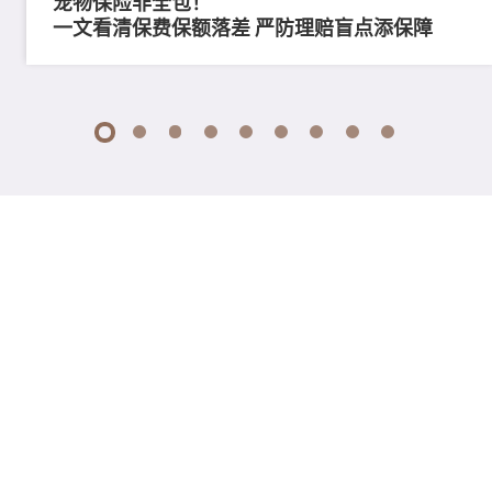
宠物保险非全包！
一文看清保费保额落差 严防理赔盲点添保障
1
2
3
4
5
6
7
8
9