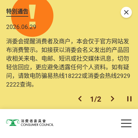
特別通告
关闭
2026.06.29
消委会提醒消费者及商户，本会仅于官方网站发
布消费警示。如接获以消委会名义发出的产品回
收相关来电、电邮、短讯或社交媒体讯息，切勿
轻信回应，更应避免透露任何个人资料。如有疑
问，请致电防骗易热线18222或消委会热线2929
2222查询。
1
/
2
上一个
下一个
开
Skip to main content
目
消费者委员会