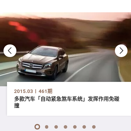
2015.03
461期
多款汽车「自动紧急煞车系统」发挥作用免碰
撞
1
2
3
4
5
6
7