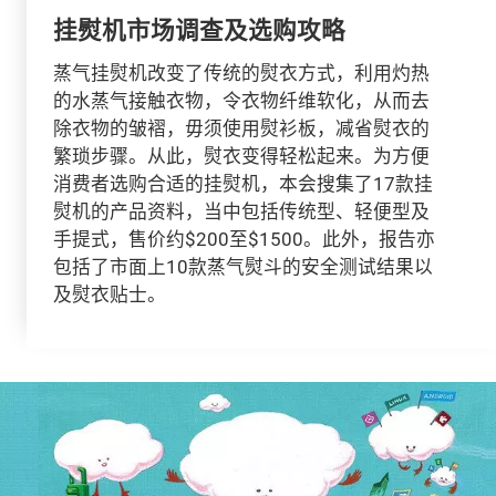
挂熨机市场调查及选购攻略
蒸气挂熨机改变了传统的熨衣方式，利用灼热
的水蒸气接触衣物，令衣物纤维软化，从而去
除衣物的皱褶，毋须使用熨衫板，减省熨衣的
繁琐步骤。从此，熨衣变得轻松起来。为方便
消费者选购合适的挂熨机，本会搜集了17款挂
熨机的产品资料，当中包括传统型、轻便型及
手提式，售价约$200至$1500。此外，报告亦
包括了市面上10款蒸气熨斗的安全测试结果以
及熨衣贴士。