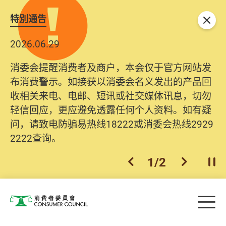
特別通告
关闭
2026.06.29
消委会提醒消费者及商户，本会仅于官方网站发
布消费警示。如接获以消委会名义发出的产品回
收相关来电、电邮、短讯或社交媒体讯息，切勿
轻信回应，更应避免透露任何个人资料。如有疑
问，请致电防骗易热线18222或消委会热线2929
2222查询。
1
/
2
上一个
下一个
开
Skip to main content
目
消费者委员会