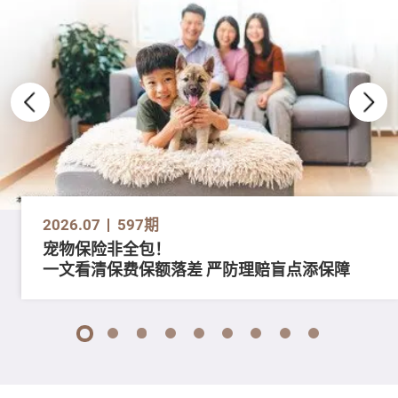
2026.07
597期
宠物保险非全包！
一文看清保费保额落差 严防理赔盲点添保障
1
2
3
4
5
6
7
8
9