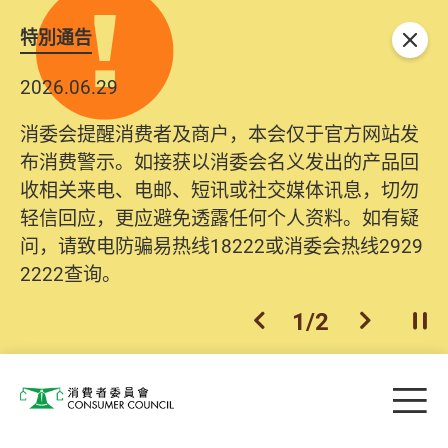
特別通告
关闭
2026.06.29
消委会提醒消费者及商户，本会仅于官方网站发
布消费警示。如接获以消委会名义发出的产品回
收相关来电、电邮、短讯或社交媒体讯息，切勿
轻信回应，更应避免透露任何个人资料。如有疑
问，请致电防骗易热线18222或消委会热线2929
2222查询。
1
/
2
上一个
下一个
开
Skip to main content
目
消费者委员会