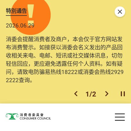
特別通告
关闭
2026.06.29
消委会提醒消费者及商户，本会仅于官方网站发
布消费警示。如接获以消委会名义发出的产品回
收相关来电、电邮、短讯或社交媒体讯息，切勿
轻信回应，更应避免透露任何个人资料。如有疑
问，请致电防骗易热线18222或消委会热线2929
2222查询。
1
/
2
上一个
下一个
开
Skip to main content
目
消费者委员会