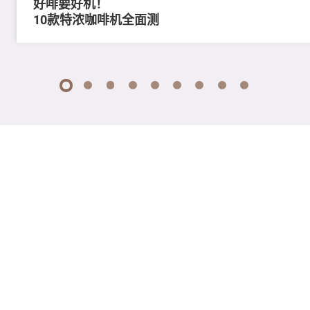
好啡要好机！
10款特浓咖啡机全面测
1
2
3
4
5
6
7
8
9