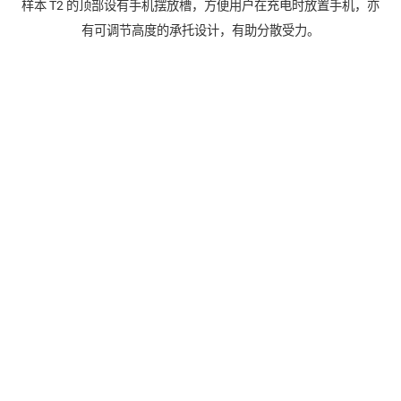
样本 T2 的顶部设有手机摆放槽，方便用户在充电时放置手机，亦
有可调节高度的承托设计，有助分散受力。