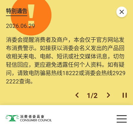
特別通告
关闭
2026.06.29
消委会提醒消费者及商户，本会仅于官方网站发
布消费警示。如接获以消委会名义发出的产品回
收相关来电、电邮、短讯或社交媒体讯息，切勿
轻信回应，更应避免透露任何个人资料。如有疑
问，请致电防骗易热线18222或消委会热线2929
2222查询。
1
/
2
上一个
下一个
开
Skip to main content
目
消费者委员会