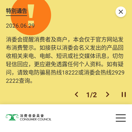
特別通告
关闭
2026.06.29
消委会提醒消费者及商户，本会仅于官方网站发
布消费警示。如接获以消委会名义发出的产品回
收相关来电、电邮、短讯或社交媒体讯息，切勿
轻信回应，更应避免透露任何个人资料。如有疑
问，请致电防骗易热线18222或消委会热线2929
2222查询。
1
/
2
上一个
下一个
开
Skip to main content
目
消费者委员会