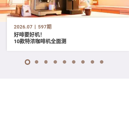
2026.07
597期
好啡要好机！
10款特浓咖啡机全面测
1
2
3
4
5
6
7
8
9