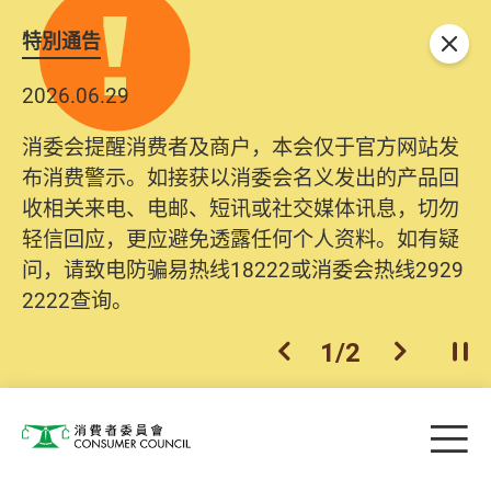
特別通告
关闭
2026.06.29
消委会提醒消费者及商户，本会仅于官方网站发
布消费警示。如接获以消委会名义发出的产品回
收相关来电、电邮、短讯或社交媒体讯息，切勿
轻信回应，更应避免透露任何个人资料。如有疑
问，请致电防骗易热线18222或消委会热线2929
2222查询。
1
/
2
上一个
下一个
开
Skip to main content
目
消费者委员会