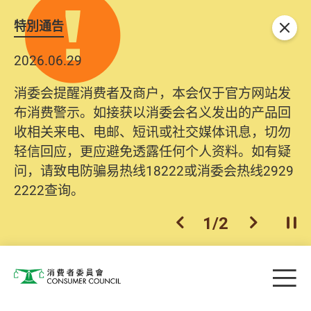
特別通告
关闭
2026.06.29
消委会提醒消费者及商户，本会仅于官方网站发
布消费警示。如接获以消委会名义发出的产品回
收相关来电、电邮、短讯或社交媒体讯息，切勿
轻信回应，更应避免透露任何个人资料。如有疑
问，请致电防骗易热线18222或消委会热线2929
2222查询。
1
/
2
上一个
下一个
开
Skip to main content
目
消费者委员会