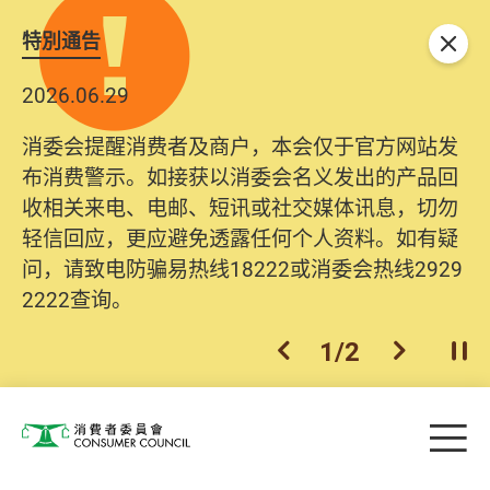
特別通告
关闭
2026.06.29
消委会提醒消费者及商户，本会仅于官方网站发
布消费警示。如接获以消委会名义发出的产品回
收相关来电、电邮、短讯或社交媒体讯息，切勿
轻信回应，更应避免透露任何个人资料。如有疑
问，请致电防骗易热线18222或消委会热线2929
2222查询。
1
/
2
上一个
下一个
开
Skip to main content
目
消费者委员会