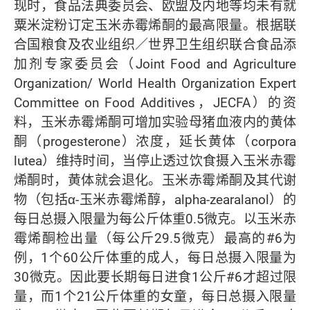
现时，食品法典委员会、欧盟及内地等均未有就
粟米淀粉订定玉米赤霉烯酮的最高限量。根据联
合国粮食及农业组织／世界卫生组织联合食品添
加剂专家委员会（Joint Food and Agriculture
Organization/ World Health Organization Expert
Committee on Food Additives，JECFA）的资
料，玉米赤霉烯酮可增加实验母猪血液内的黄体
酮（progesterone）浓度，延长黄体（corpora
lutea）维持时间，当停止透过饮食摄入玉米赤霉
烯酮时，黄体就会退化。玉米赤霉烯酮及其代谢
物（包括α-玉米赤霉烯醇，alpha-zearalanol）的
每日总摄入限量为每公斤体重0.5微克。以玉米赤
霉烯酮检出量（每公斤29.5微克）最高的#6为
例，1个60公斤体重的成人，每日总摄入限量为
30微克。因此要长期每日进食1公斤#6才超过限
量，而1个21公斤体重的女童，每日总摄入限量