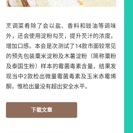
烹调菜肴除了会以盐、香料和豉油等调味
外，还会使用淀粉勾芡，提升芡汁的浓度，
增加口感。本会是次测试了14款市面较常见
的预先包装粟米淀粉及木薯淀粉（简称粟粉
及泰国生粉）样本的霉菌毒素含量，结果发
现当中2款检出微量霉菌毒素及玉米赤霉烯
酮，惟检出量没有超出安全水平。
下载文章