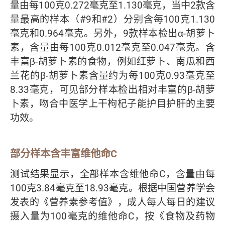
量由每100克0.272毫克至1.130毫克，当中2款含
量最高的样本（#9和#2）分别含每100克1.130
毫克和0.964毫克。另外，9款样本检出α-胡萝卜
素，含量由每100克0.012毫克至0.047毫克。含
丰富β-胡萝卜素的食物，例如红萝卜、南瓜和西
兰花的β-胡萝卜素含量约为每100克0.93毫克至
8.33毫克，可见部分样本检出相对丰富的β-胡萝
卜素，吻合中医学上干枸杞子能护目护肝的主要
功效。
部分样本含丰富维他命C
测试结果显示，全部样本含维他命C，含量由每
100克3.84毫克至18.93毫克。根据中国营养学会
发表的《营养素参考值》，成人每人每日的建议
摄入量为100毫克的维他命C，按《食物及药物