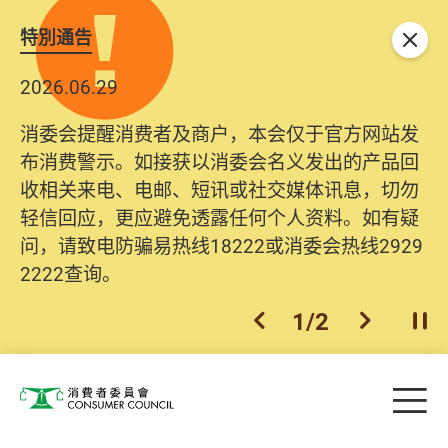
特別通告
关闭
2026.06.29
消委会提醒消费者及商户，本会仅于官方网站发
布消费警示。如接获以消委会名义发出的产品回
收相关来电、电邮、短讯或社交媒体讯息，切勿
轻信回应，更应避免透露任何个人资料。如有疑
问，请致电防骗易热线18222或消委会热线2929
2222查询。
1
/
2
上一个
下一个
开
Skip to main content
目
消费者委员会