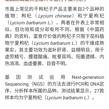
市面上常见的干枸杞子产品主要来自2个品种的
植物：枸杞（
Lycium chinese
）和宁夏枸杞
（
Lycium barbarum L.
），两者在外表上非常相
似，但功效和成分却有所不同。根据《中国药
典》的资料，富食疗价值的枸杞子只限于茄科植
物宁夏枸杞（
Lycium barbarum L.
）的干燥成熟
果实，其主要功效为滋补肝肾、益精明目，用于
虚劳精亏、腰膝酸痛、眩晕耳鸣、阳萎遗精、内
热消渴、血虚萎黄、目昏不明。
基因测试运用Next-generation
Sequencing（NGS）的方法去进行PCR和 DNA定
序，分析样本所属的品种。测试结果显示，27款
样本均为宁夏枸杞（
Lycium barbarum L.
）。