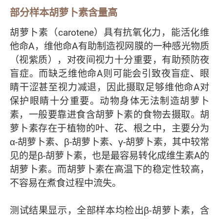
部分样本胡萝卜素含量高
胡萝卜素（carotene）具有抗氧化力，能活化维
他命A，维他命A有助制造视网膜的一种感光物质
（视紫质），对夜间视力十分重要，有助预防夜
盲症。而缺乏维他命A则可能会引致夜盲症、眼
睛干涩甚至视力减退，因此摄取足够维他命A对
保护眼睛十分重要。动物身体无法制造胡萝卜
素，一般要靠进食含胡萝卜素的食物去摄取。胡
萝卜素存在于植物的叶、花、根之中，主要分为
α-胡萝卜素、β-胡萝卜素、γ-胡萝卜素，其中较常
见的是β-胡萝卜素，也是最容易转化成维生素A的
胡萝卜素。而胡萝卜素在高温下的稳定性较高，
不容易在煮食过程中流失。
测试结果显示，全部样本均检出β-胡萝卜素，含