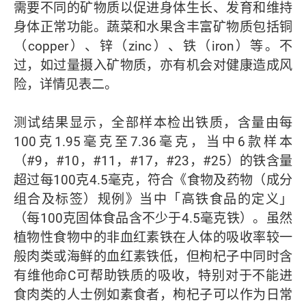
需要不同的矿物质以促进身体生长、发育和维持
身体正常功能。蔬菜和水果含丰富矿物质包括铜
（copper）、锌（zinc）、铁（iron）等。不
过，如过量摄入矿物质，亦有机会对健康造成风
险，详情见表二。
测试结果显示，全部样本检出铁质，含量由每
100克1.95毫克至7.36毫克，当中6款样本
（#9，#10，#11，#17，#23，#25）的铁含量
超过每100克4.5毫克，符合《食物及药物（成分
组合及标签）规例》当中「高铁食品的定义」
（每100克固体食品含不少于4.5毫克铁）。虽然
植物性食物中的非血红素铁在人体的吸收率较一
般肉类或海鲜的血红素铁低，但枸杞子中同时含
有维他命C可帮助铁质的吸收，特别对于不能进
食肉类的人士例如素食者，枸杞子可以作为日常