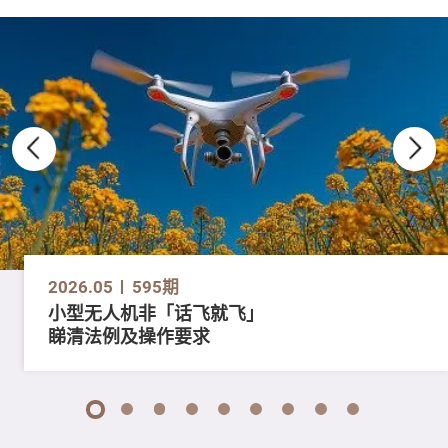
2026.05
595期
小型无人机非「话飞就飞」
睇清法例及操作要求
1
2
3
4
5
6
7
8
9