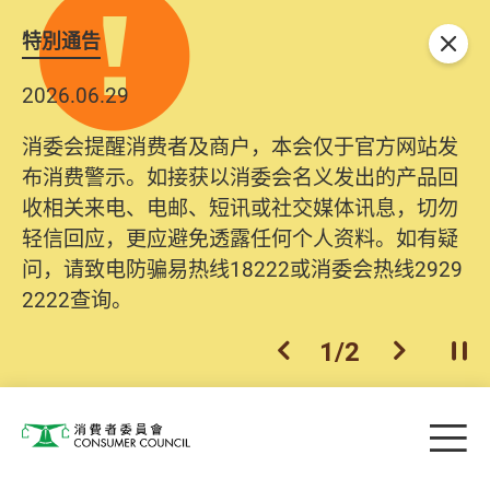
特別通告
关闭
2026.06.29
消委会提醒消费者及商户，本会仅于官方网站发
布消费警示。如接获以消委会名义发出的产品回
收相关来电、电邮、短讯或社交媒体讯息，切勿
轻信回应，更应避免透露任何个人资料。如有疑
问，请致电防骗易热线18222或消委会热线2929
2222查询。
1
/
2
上一个
下一个
开
Skip to main content
目
消费者委员会