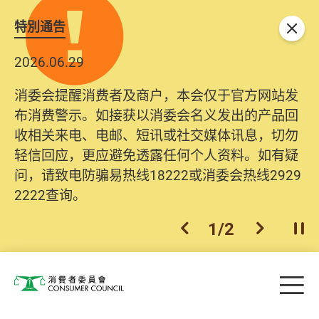
特別通告
关闭
2026.06.29
消委会提醒消费者及商户，本会仅于官方网站发
布消费警示。如接获以消委会名义发出的产品回
收相关来电、电邮、短讯或社交媒体讯息，切勿
轻信回应，更应避免透露任何个人资料。如有疑
问，请致电防骗易热线18222或消委会热线2929
2222查询。
1
/
2
上一个
下一个
开
Skip to main content
目
消费者委员会