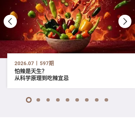
2026.07
597期
怕辣是天生？
从科学原理到吃辣宜忌
1
2
3
4
5
6
7
8
9