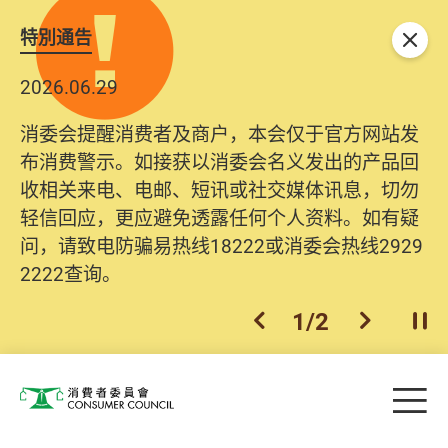
特別通告
关闭
2026.06.29
消委会提醒消费者及商户，本会仅于官方网站发
布消费警示。如接获以消委会名义发出的产品回
收相关来电、电邮、短讯或社交媒体讯息，切勿
轻信回应，更应避免透露任何个人资料。如有疑
问，请致电防骗易热线18222或消委会热线2929
2222查询。
1
/
2
上一个
下一个
开
Skip to main content
目
消费者委员会