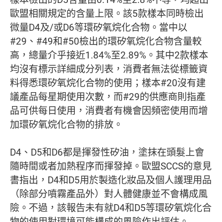
歐盟相關規定的含量上限。該5款樣本同時檢出
微量D4及/或D6等環矽氧烷化合物。當中以
#29、#49和#50檢出的環矽氧烷化合物含量較
高，總量介乎接近1.84%至2.89%。其中2款樣本
均沒有標示詳細成分列表，消費者無法從標籤資
料得悉環矽氧烷化合物的使用；樣本#20沒有建
議產品每星期使用次數，而#29的供應商則指產
品可供每日使用，消費者有機會因頻密使用而增
加環矽氧烷化合物的排放。
D4、D5和D6都是揮發性矽油，塗抹在頭髮上會
隨時間或者加熱程序而揮發掉。歐盟SCCS的意見
書指出，D4和D5用於製造化妝品及個人護理用品
（除部分噴霧產品外）對人體健康並不會構成風
險。不過，該報告未有就D4和D5等環矽氧烷化合
物的使用對環境可能構成的風險作出評估。