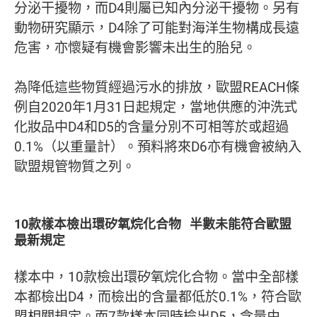
分泌干擾物，而D4則屬已知內分泌干擾物。另有
動物研究顯示，D4除了可能對海洋生物構成長遠
危害，亦懷疑有機會影響未出生的胎兒。
為降低這些物質經過污水的排放，歐盟REACH條
例自2020年1月31日起規定，當地供應的沖洗式
化妝品中D4和D5的含量分別不可相等於或超過
0.1%（以重量計）。預料將來D6亦有機會被納入
歐盟規管物質之列。
10款樣本檢出環矽氧烷化合物 半數未能符合歐盟
最新規定
樣本中，10款檢出環矽氧烷化合物。當中全部樣
本都檢出D4，而檢出的含量都低於0.1%，符合歐
盟相關規定。而7款樣本同時檢出D5，含量由