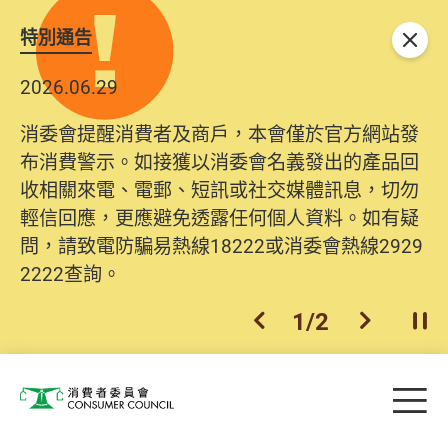
特別通告
關閉
2026.06.29
消委會提醒消費者及商戶，本會僅於官方網站發
布消費警示。如接獲以消委會名義發出的產品回
收相關來電、電郵、短訊或社交媒體訊息，切勿
輕信回應，更應避免透露任何個人資料。如有疑
問，請致電防騙易熱線18222或消委會熱線2929
2222查詢。
1
/
2
上一個
下一個
開
Skip to main content
目
消費者委員會