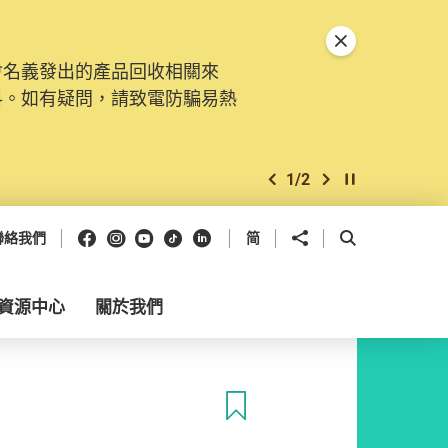
關閉特別通告
會名義發出的產品回收相關來
料。如有疑問，請致電防騙易熱
1
/
2
上一個
下一個
開始/暫停幻燈
Facebook
Instagram
Youtube
抖音
領英
分享到
開啟搜尋框
聯絡我們
简
資源中心
關於我們
收藏