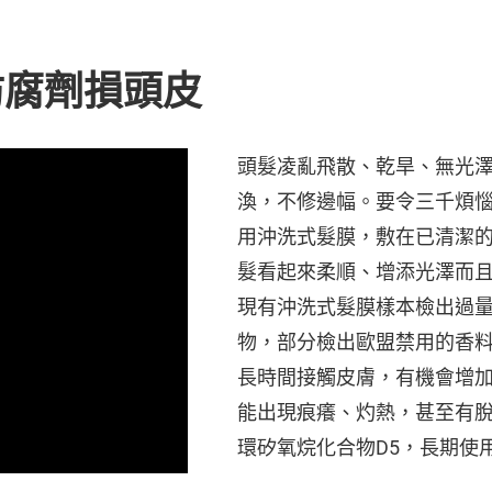
防腐劑損頭皮
頭髮凌亂飛散、乾旱、無光
渙，不修邊幅。要令三千煩
用沖洗式髮膜，敷在已清潔
髮看起來柔順、增添光澤而
現有沖洗式髮膜樣本檢出過量可
物，部分檢出歐盟禁用的香
長時間接觸皮膚，有機會增
能出現痕癢、灼熱，甚至有脫
環矽氧烷化合物D5，長期使