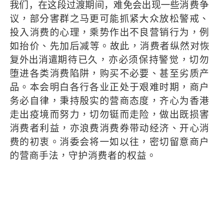
我们，在这段过渡期间，难免会出现一些
消费争
议，部分害群之马更可能抓紧大众放松警戒、
投入消费的心理，乘势作出不良营销行为，例
如抬价、先加后减等。故此，消费者纵然对
恢
复外出消遣
期待已久，亦必须保持警觉，切勿
堕进各类消费陷阱，购买不必要、甚至劣质产
品。本会明白各行各业正处于艰难时期，商户
务必自律，秉持殷实的营商态度，齐心为香港
走出疫境而努力，切勿铤而走险，做出既损害
消费者利益，亦浪费消费券带动经济、开心消
费的初衷。消委会将一如以往，密切留意商户
的营商手法，守护消费者的权益。