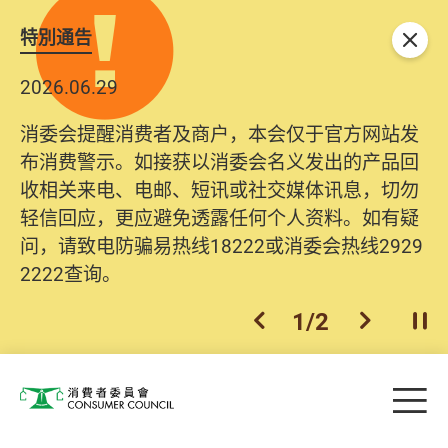
特別通告
关闭
2026.06.29
消委会提醒消费者及商户，本会仅于官方网站发
布消费警示。如接获以消委会名义发出的产品回
收相关来电、电邮、短讯或社交媒体讯息，切勿
轻信回应，更应避免透露任何个人资料。如有疑
问，请致电防骗易热线18222或消委会热线2929
2222查询。
1
/
2
上一个
下一个
开
Skip to main content
目
消费者委员会