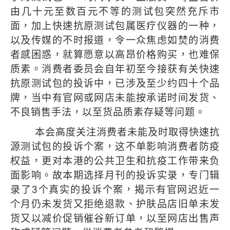
由几十元至数百元不等的测试包突然充斥市
面，加上快速抗原测试包属医疗仪器的一种，
以及传媒的不时报道，令一众焦虑如焚的消费
者感困惑，就算愿意以高昂价格购买，也难保
质素。消费者委员会自年初至今接获有关快速
抗原测试包的投诉中，已涉及至少约
四十
个品
牌，当中有官网或网店未能按承诺时间发货、
不良销售手法，以至货品质素存疑等问题。
本会高度关注消费者未能及时取得快速抗
源测试包的投诉个案，这不单影响消费者防疫
权益，更对本港的公共卫生和抗疫工作带来负
面影响。故本期选择月刊的投诉实录，专门辑
录了
3
个真实的投诉个案，揭示有官网迟近一
个月仍未发货又拒绝退款、护肤品店旧单未发
货又以减价促销催谷新订单，以至网店出售声