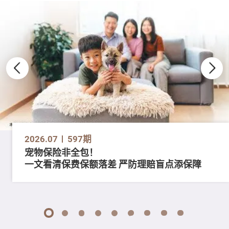
2026.07
597期
宠物保险非全包！
一文看清保费保额落差 严防理赔盲点添保障
1
2
3
4
5
6
7
8
9