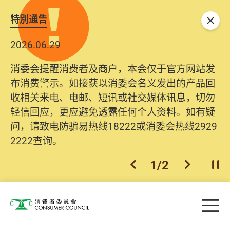
特別通告
关闭
2026.06.29
消委会提醒消费者及商户，本会仅于官方网站发
布消费警示。如接获以消委会名义发出的产品回
收相关来电、电邮、短讯或社交媒体讯息，切勿
轻信回应，更应避免透露任何个人资料。如有疑
问，请致电防骗易热线18222或消委会热线2929
2222查询。
1
/
2
上一个
下一个
开
Skip to main content
目
消费者委员会