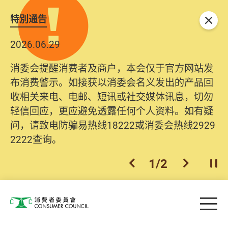
特別通告
关闭
2026.06.29
消委会提醒消费者及商户，本会仅于官方网站发
布消费警示。如接获以消委会名义发出的产品回
收相关来电、电邮、短讯或社交媒体讯息，切勿
轻信回应，更应避免透露任何个人资料。如有疑
问，请致电防骗易热线18222或消委会热线2929
2222查询。
1
/
2
上一个
下一个
开
Skip to main content
目
消费者委员会