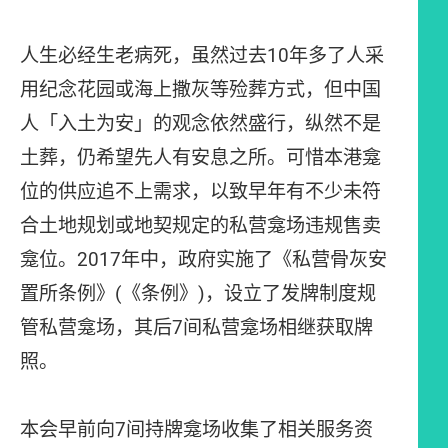
人生必经生老病死，虽然过去10年多了人采
用纪念花园或海上撒灰等殓葬方式，但中国
人「入土为安」的观念依然盛行，纵然不是
土葬，仍希望先人有安息之所。可惜本港龛
位的供应追不上需求，以致早年有不少未符
合土地规划或地契规定的私营龛场违规售卖
龛位。2017年中，政府实施了《私营骨灰安
置所条例》(《条例》)，设立了发牌制度规
管私营龛场，其后7间私营龛场相继获取牌
照。
本会早前向7间持牌龛场收集了相关服务资