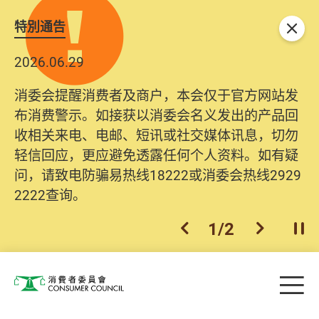
特別通告
关闭
2026.06.29
消委会提醒消费者及商户，本会仅于官方网站发
布消费警示。如接获以消委会名义发出的产品回
收相关来电、电邮、短讯或社交媒体讯息，切勿
轻信回应，更应避免透露任何个人资料。如有疑
问，请致电防骗易热线18222或消委会热线2929
2222查询。
1
/
2
上一个
下一个
开
Skip to main content
目
消费者委员会