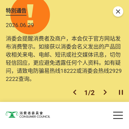
特別通告
关闭
2026.06.29
消委会提醒消费者及商户，本会仅于官方网站发
布消费警示。如接获以消委会名义发出的产品回
收相关来电、电邮、短讯或社交媒体讯息，切勿
轻信回应，更应避免透露任何个人资料。如有疑
问，请致电防骗易热线18222或消委会热线2929
2222查询。
1
/
2
上一个
下一个
开
Skip to main content
目
消费者委员会