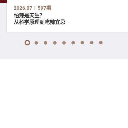
2026.07
597期
怕辣是天生？
从科学原理到吃辣宜忌
1
2
3
4
5
6
7
8
9