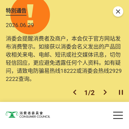
特別通告
关闭
2026.06.29
消委会提醒消费者及商户，本会仅于官方网站发
布消费警示。如接获以消委会名义发出的产品回
收相关来电、电邮、短讯或社交媒体讯息，切勿
轻信回应，更应避免透露任何个人资料。如有疑
问，请致电防骗易热线18222或消委会热线2929
2222查询。
1
/
2
上一个
下一个
开
Skip to main content
目
消费者委员会