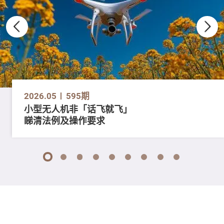
2026.05
595期
小型无人机非「话飞就飞」
睇清法例及操作要求
1
2
3
4
5
6
7
8
9