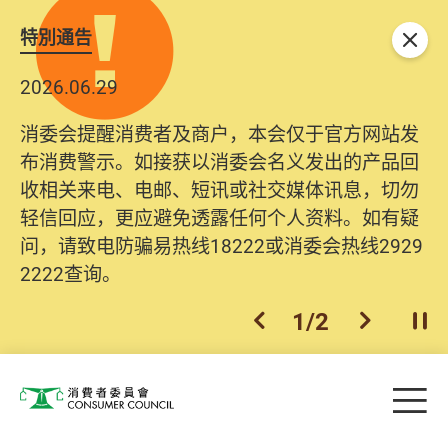
特別通告
关闭
2026.06.29
消委会提醒消费者及商户，本会仅于官方网站发
布消费警示。如接获以消委会名义发出的产品回
收相关来电、电邮、短讯或社交媒体讯息，切勿
轻信回应，更应避免透露任何个人资料。如有疑
问，请致电防骗易热线18222或消委会热线2929
2222查询。
1
/
2
上一个
下一个
开
Skip to main content
目
消费者委员会