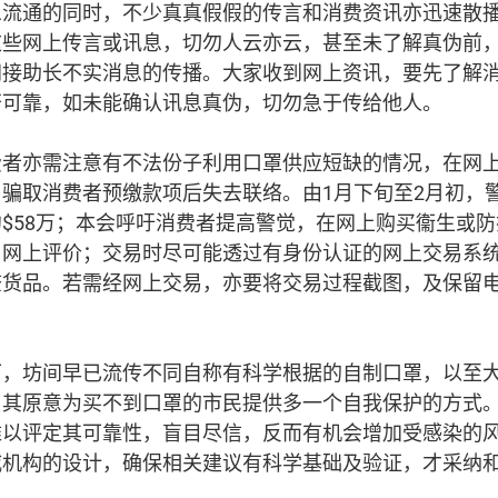
息流通的同时，不少真真假假的传言和消费资讯亦迅速散
这些网上传言或讯息，切勿人云亦云，甚至未了解真伪前
间接助长不实消息的传播。大家收到网上资讯，要先了解
否可靠，如未能确认讯息真伪，切勿急于传给他人。
费者亦需注意有不法份子利用口罩供应短缺的情况，在网
骗取消费者预缴款项后失去联络。由1月下旬至2月初，
$58万；本会呼吁消费者提高警觉，在网上购买衞生或
、网上评价；交易时尽可能透过有身份认证的网上交易系
查货品。若需经网上交易，亦要将交易过程截图，及保留
下，坊间早已流传不同自称有科学根据的自制口罩，以至
，其原意为买不到口罩的市民提供多一个自我保护的方式
难以评定其可靠性，盲目尽信，反而有机会增加受感染的
威机构的设计，确保相关建议有科学基础及验证，才采纳