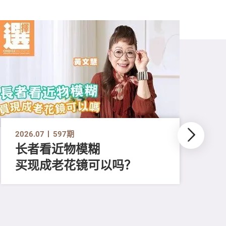
2026.07
597期
长者看近物模糊
买现成老花镜可以吗？
202
「
顔
清