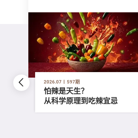
2026.07
597期
怕辣是天生？
从科学原理到吃辣宜忌
评