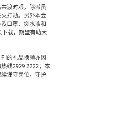
民共渡时艰，除派员
趁火打劫。另外本会
涉及口罩、搓水液和
次下载，期望有助大
月刊的礼品换领亦因
929 2222；本
继续谨守岗位，守护