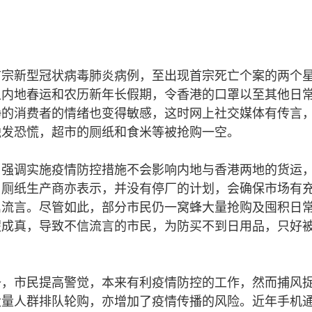
首宗新型冠状病毒肺炎病例，至出现首宗死亡个案的两个
上内地春运和农历新年长假期，令香港的口罩以至其他日
静的消费者的情绪也变得敏感，这时网上社交媒体有传言
触发恐慌，超市的厕纸和食米等被抢购一空。
，强调实施疫情防控措施不会影响内地与香港两地的货运
；厕纸生产商亦表示，并没有停厂的计划，会确保市场有
属流言。尽管如此，部分市民仍一窝蜂大量抢购及囤积日
假成真，导致不信流言的市民，为防买不到日用品，只好
。
备，市民提高警觉，本来有利疫情防控的工作，然而捕风
大量人群排队轮购，亦增加了疫情传播的风险。近年手机