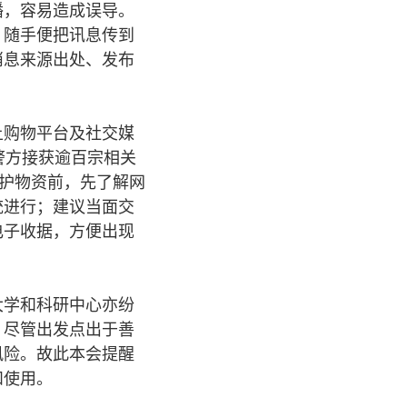
播，容易造成误导。
，随手便把讯息传到
消息来源出处、发布
上购物平台及社交媒
警方接获逾百宗相关
防护物资前，先了解网
统进行；建议当面交
电子收据，方便出现
大学和科研中心亦纷
。尽管出发点出于善
风险。故此本会提醒
和使用。