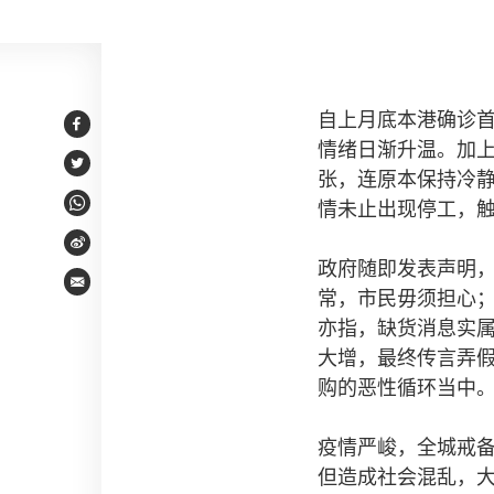
编者的话
自上月底本港确诊
Facebook
情绪日渐升温。加
Twitter
张，连原本保持冷
情未止出现停工，
WhatsApp
Weibo
政府随即发表声明
Email
常，市民毋须担心
亦指，缺货消息实
大增，最终传言弄
购的恶性循环当中
疫情严峻，全城戒
但造成社会混乱，