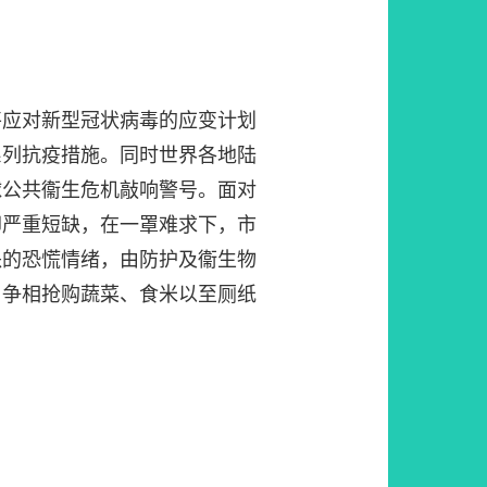
将应对新型冠状病毒的应变计划
系列抗疫措施。同时世界各地陆
球公共衞生危机敲响警号。面对
却严重短缺，在一罩难求下，市
缺的恐慌情绪，由防护及衞生物
，争相抢购蔬菜、食米以至厕纸