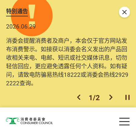
特別通告
关闭
2026.06.29
消委会提醒消费者及商户，本会仅于官方网站发
布消费警示。如接获以消委会名义发出的产品回
收相关来电、电邮、短讯或社交媒体讯息，切勿
轻信回应，更应避免透露任何个人资料。如有疑
问，请致电防骗易热线18222或消委会热线2929
2222查询。
1
/
2
上一个
下一个
开
Skip to main content
目
消费者委员会