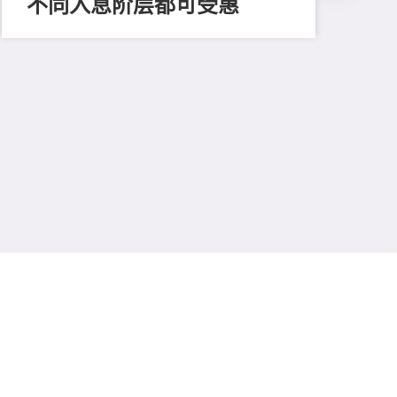
不同入息阶层都可受惠
202
推
平
多
保