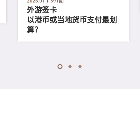
2026.01
591期
外游签卡
以港币或当地货币支付最划
算？
1
2
3