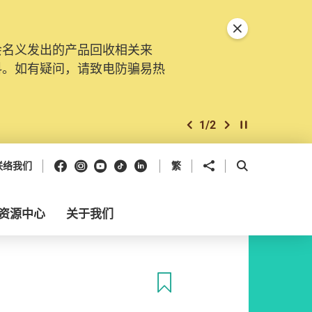
关闭特別通告
会名义发出的产品回收相关来
料。如有疑问，请致电防骗易热
1
/
2
上一个
下一个
开始/暂停幻灯
Facebook
Instagram
Youtube
抖音
领英
分享到
开启搜寻框
联络我们
繁
资源中心
关于我们
收藏