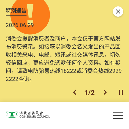
特別通告
关闭
2026.06.29
消委会提醒消费者及商户，本会仅于官方网站发
布消费警示。如接获以消委会名义发出的产品回
收相关来电、电邮、短讯或社交媒体讯息，切勿
轻信回应，更应避免透露任何个人资料。如有疑
问，请致电防骗易热线18222或消委会热线2929
2222查询。
1
/
2
上一个
下一个
开
Skip to main content
目
消费者委员会