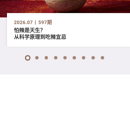
2026.07
597期
怕辣是天生？
从科学原理到吃辣宜忌
1
2
3
4
5
6
7
8
9