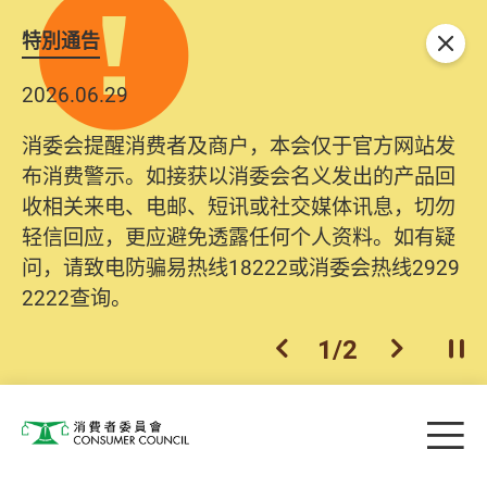
特別通告
关闭
2026.06.29
消委会提醒消费者及商户，本会仅于官方网站发
布消费警示。如接获以消委会名义发出的产品回
收相关来电、电邮、短讯或社交媒体讯息，切勿
轻信回应，更应避免透露任何个人资料。如有疑
问，请致电防骗易热线18222或消委会热线2929
2222查询。
1
/
2
上一个
下一个
开
Skip to main content
目
消费者委员会