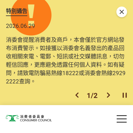
特別通告
關閉
2026.06.29
消委會提醒消費者及商戶，本會僅於官方網站發
布消費警示。如接獲以消委會名義發出的產品回
收相關來電、電郵、短訊或社交媒體訊息，切勿
輕信回應，更應避免透露任何個人資料。如有疑
問，請致電防騙易熱線18222或消委會熱線2929
2222查詢。
1
/
2
上一個
下一個
開
Skip to main content
目
消費者委員會