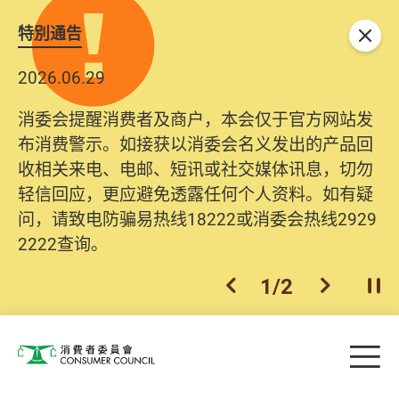
特別通告
关闭
2026.06.29
消委会提醒消费者及商户，本会仅于官方网站发
布消费警示。如接获以消委会名义发出的产品回
收相关来电、电邮、短讯或社交媒体讯息，切勿
轻信回应，更应避免透露任何个人资料。如有疑
问，请致电防骗易热线18222或消委会热线2929
2222查询。
1
/
2
上一个
下一个
开
Skip to main content
目
消费者委员会