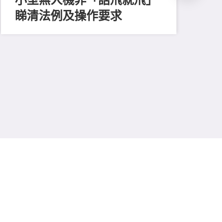
睇清法例及操作要求
202
懷
援