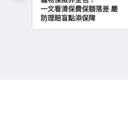
一文看清保費保額落差 嚴
防理賠盲點添保障
收