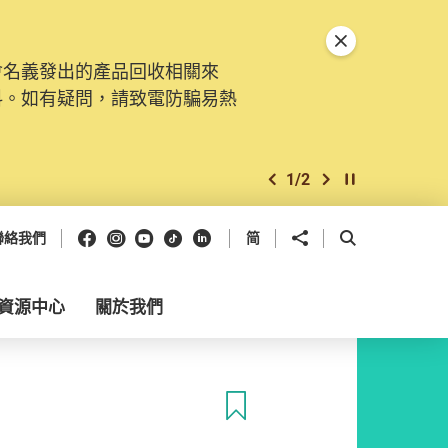
關閉特別通告
會名義發出的產品回收相關來
料。如有疑問，請致電防騙易熱
1
/
2
上一個
下一個
開始/暫停幻燈
Facebook
Instagram
Youtube
抖音
領英
分享到
開啟搜尋框
聯絡我們
简
資源中心
關於我們
收藏