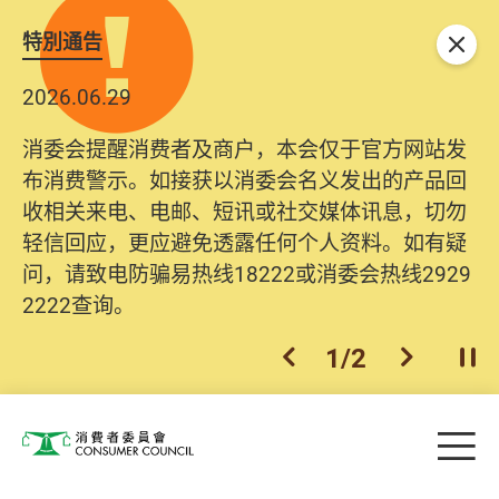
特別通告
关闭
2026.06.29
消委会提醒消费者及商户，本会仅于官方网站发
布消费警示。如接获以消委会名义发出的产品回
收相关来电、电邮、短讯或社交媒体讯息，切勿
轻信回应，更应避免透露任何个人资料。如有疑
问，请致电防骗易热线18222或消委会热线2929
2222查询。
1
/
2
上一个
下一个
开
Skip to main content
目
消费者委员会