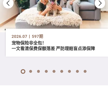
2026.07
597期
宠物保险非全包！
一文看清保费保额落差 严防理赔盲点添保障
1
2
3
4
5
6
7
8
9