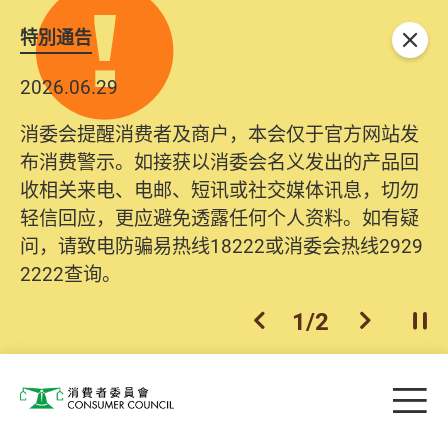
特別通告
关闭
2026.06.29
消委会提醒消费者及商户，本会仅于官方网站发
布消费警示。如接获以消委会名义发出的产品回
收相关来电、电邮、短讯或社交媒体讯息，切勿
轻信回应，更应避免透露任何个人资料。如有疑
问，请致电防骗易热线18222或消委会热线2929
2222查询。
1
/
2
上一个
下一个
开
Skip to main content
目
消费者委员会