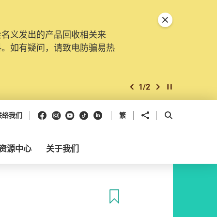
关闭特別通告
会名义发出的产品回收相关来
料。如有疑问，请致电防骗易热
1
/
2
上一个
下一个
开始/暂停幻灯
Facebook
Instagram
Youtube
抖音
领英
分享到
开启搜寻框
联络我们
繁
资源中心
关于我们
收藏