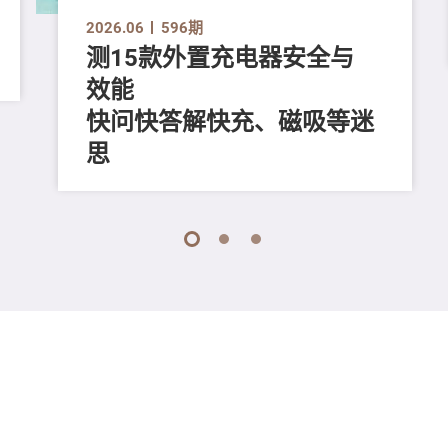
2026.06
596期
测15款外置充电器安全与
效能
快问快答解快充、磁吸等迷
思
1
2
3