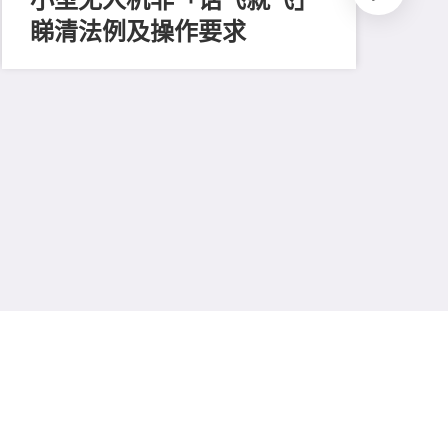
睇清法例及操作要求
202
测
比
易