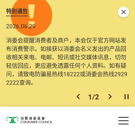
特別通告
关闭
2026.06.29
消委会提醒消费者及商户，本会仅于官方网站发
布消费警示。如接获以消委会名义发出的产品回
收相关来电、电邮、短讯或社交媒体讯息，切勿
轻信回应，更应避免透露任何个人资料。如有疑
问，请致电防骗易热线18222或消委会热线2929
2222查询。
1
/
2
上一个
下一个
开
Skip to main content
目
消费者委员会