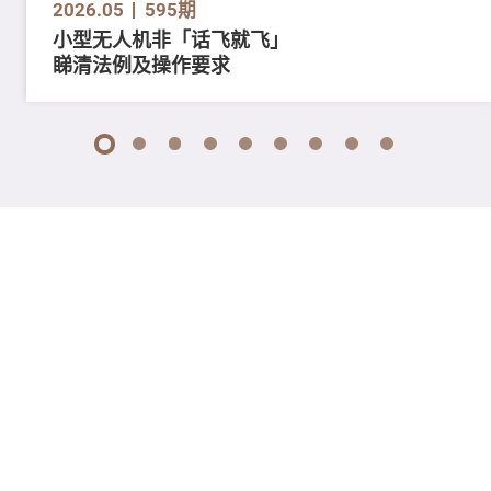
2026.05
595期
小型无人机非「话飞就飞」
睇清法例及操作要求
1
2
3
4
5
6
7
8
9