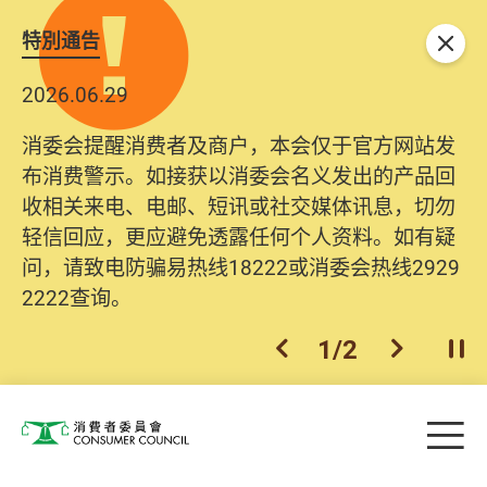
特別通告
关闭
2026.06.29
消委会提醒消费者及商户，本会仅于官方网站发
布消费警示。如接获以消委会名义发出的产品回
收相关来电、电邮、短讯或社交媒体讯息，切勿
轻信回应，更应避免透露任何个人资料。如有疑
问，请致电防骗易热线18222或消委会热线2929
2222查询。
1
/
2
上一个
下一个
开
Skip to main content
目
消费者委员会