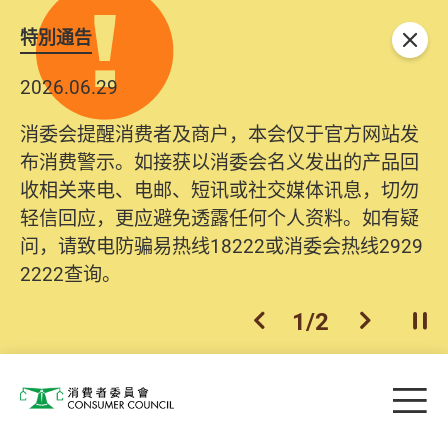
特別通告
关闭
2026.06.29
消委会提醒消费者及商户，本会仅于官方网站发
布消费警示。如接获以消委会名义发出的产品回
收相关来电、电邮、短讯或社交媒体讯息，切勿
轻信回应，更应避免透露任何个人资料。如有疑
问，请致电防骗易热线18222或消委会热线2929
2222查询。
1
/
2
上一个
下一个
开
Skip to main content
目
消费者委员会