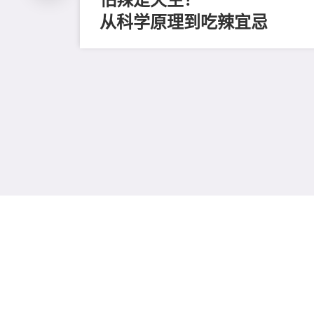
从科学原理到吃辣宜忌
磨毛