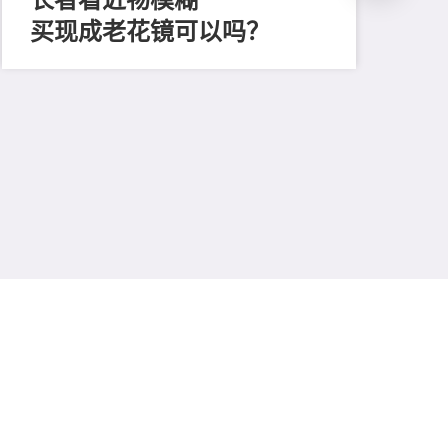
买现成老花镜可以吗？
202
「
顔
清