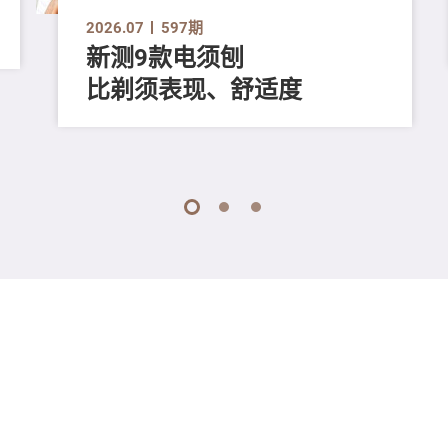
2026.07
597期
新测9款电须刨
比剃须表现、舒适度
1
2
3