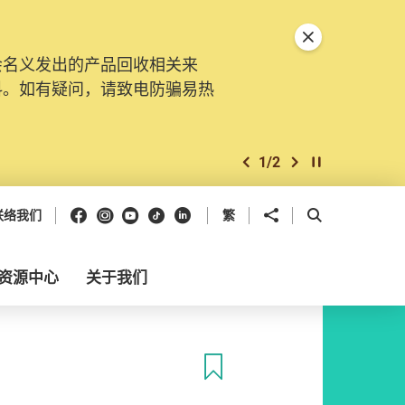
关闭特別通告
会名义发出的产品回收相关来
料。如有疑问，请致电防骗易热
1
/
2
上一个
下一个
开始/暂停幻灯
Facebook
Instagram
Youtube
抖音
领英
分享到
开启搜寻框
联络我们
繁
资源中心
关于我们
收藏