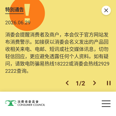
特別通告
关闭
2026.06.29
消委会提醒消费者及商户，本会仅于官方网站发
布消费警示。如接获以消委会名义发出的产品回
收相关来电、电邮、短讯或社交媒体讯息，切勿
轻信回应，更应避免透露任何个人资料。如有疑
问，请致电防骗易热线18222或消委会热线2929
2222查询。
1
/
2
上一个
下一个
开
Skip to main content
目
消费者委员会