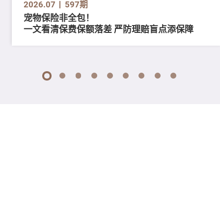
2026.07
597期
宠物保险非全包！
一文看清保费保额落差 严防理赔盲点添保障
1
2
3
4
5
6
7
8
9