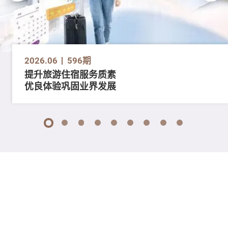
2026.06
596期
提升旅游住宿服务质素
优良体验巩固业界发展
1
2
3
4
5
6
7
8
9