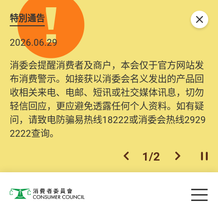
特別通告
关闭
2026.06.29
消委会提醒消费者及商户，本会仅于官方网站发
布消费警示。如接获以消委会名义发出的产品回
收相关来电、电邮、短讯或社交媒体讯息，切勿
轻信回应，更应避免透露任何个人资料。如有疑
问，请致电防骗易热线18222或消委会热线2929
2222查询。
1
/
2
上一个
下一个
开
Skip to main content
目
消费者委员会