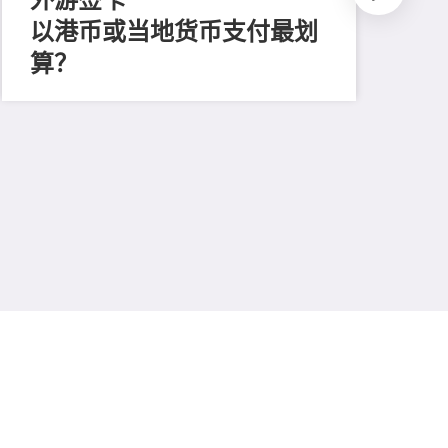
以港币或当地货币支付最划
202
外
算？
与