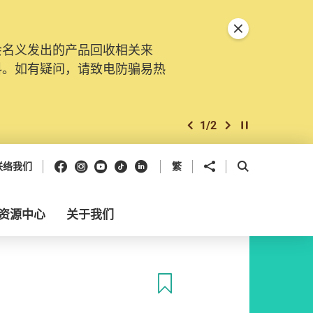
关闭特別通告
会名义发出的产品回收相关来
料。如有疑问，请致电防骗易热
1
/
2
上一个
下一个
开始/暂停幻灯
Facebook
Instagram
Youtube
抖音
领英
分享到
开启搜寻框
联络我们
繁
资源中心
关于我们
收藏