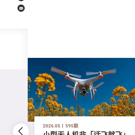
Email
2026.05
595期
小型无人机非「话飞就飞」