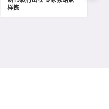
样拣
202
起
不