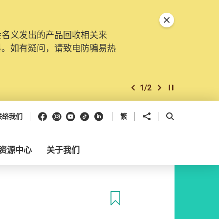
关闭特別通告
会名义发出的产品回收相关来
料。如有疑问，请致电防骗易热
1
/
2
上一个
下一个
开始/暂停幻灯
Facebook
Instagram
Youtube
抖音
领英
分享到
开启搜寻框
联络我们
繁
资源中心
关于我们
收藏