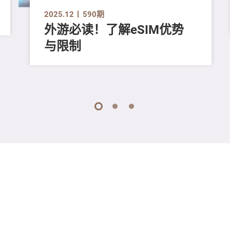
2025.12
590期
外游必读！了解eSIM优势
与限制
1
2
3