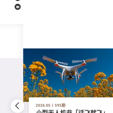
Email
2026.05
595期
小型无人机非「话飞就飞」