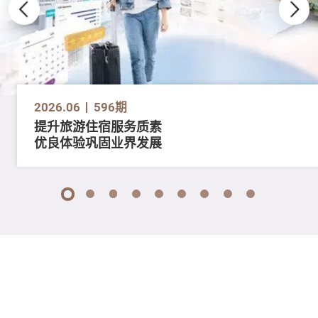
2026.06
596期
提升旅游住宿服务质素
优良体验巩固业界发展
1
2
3
4
5
6
7
8
9