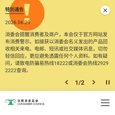
特別通告
关闭
2026.06.29
消委会提醒消费者及商户，本会仅于官方网站发
布消费警示。如接获以消委会名义发出的产品回
收相关来电、电邮、短讯或社交媒体讯息，切勿
轻信回应，更应避免透露任何个人资料。如有疑
问，请致电防骗易热线18222或消委会热线2929
2222查询。
1
/
2
上一个
下一个
开
Skip to main content
目
消费者委员会