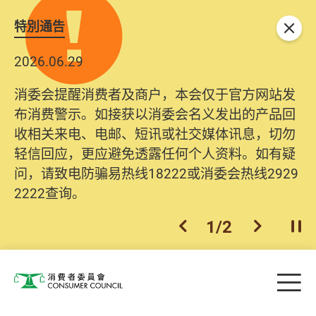
特別通告
关闭
2026.06.29
消委会提醒消费者及商户，本会仅于官方网站发
布消费警示。如接获以消委会名义发出的产品回
收相关来电、电邮、短讯或社交媒体讯息，切勿
轻信回应，更应避免透露任何个人资料。如有疑
问，请致电防骗易热线18222或消委会热线2929
2222查询。
1
/
2
上一个
下一个
开
Skip to main content
目
消费者委员会