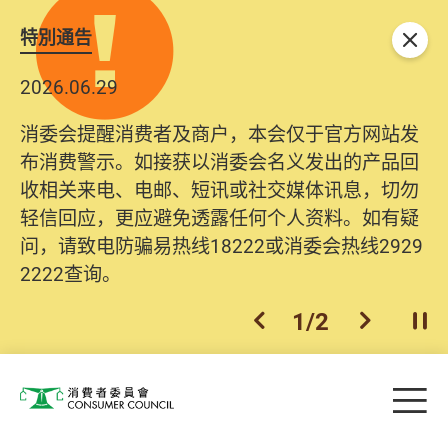
特別通告
关闭
2026.06.29
消委会提醒消费者及商户，本会仅于官方网站发
布消费警示。如接获以消委会名义发出的产品回
收相关来电、电邮、短讯或社交媒体讯息，切勿
轻信回应，更应避免透露任何个人资料。如有疑
问，请致电防骗易热线18222或消委会热线2929
2222查询。
1
/
2
上一个
下一个
开
Skip to main content
目
消费者委员会