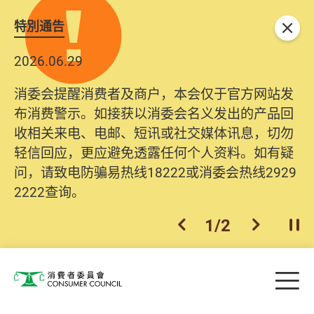
特別通告
关闭
2026.06.29
消委会提醒消费者及商户，本会仅于官方网站发
布消费警示。如接获以消委会名义发出的产品回
收相关来电、电邮、短讯或社交媒体讯息，切勿
轻信回应，更应避免透露任何个人资料。如有疑
问，请致电防骗易热线18222或消委会热线2929
2222查询。
1
/
2
上一个
下一个
开
Skip to main content
目
消费者委员会