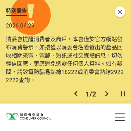
特別通告
關閉
2026.06.29
消委會提醒消費者及商戶，本會僅於官方網站發
布消費警示。如接獲以消委會名義發出的產品回
收相關來電、電郵、短訊或社交媒體訊息，切勿
輕信回應，更應避免透露任何個人資料。如有疑
問，請致電防騙易熱線18222或消委會熱線2929
2222查詢。
1
/
2
上一個
下一個
開
Skip to main content
目
消費者委員會