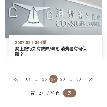
2007.02
364期
網上銀行如有故障/疏忽 消費者有何保
障？
上一頁
下一頁
01
…
26
27
28
…
38
第
/ 38 頁
去