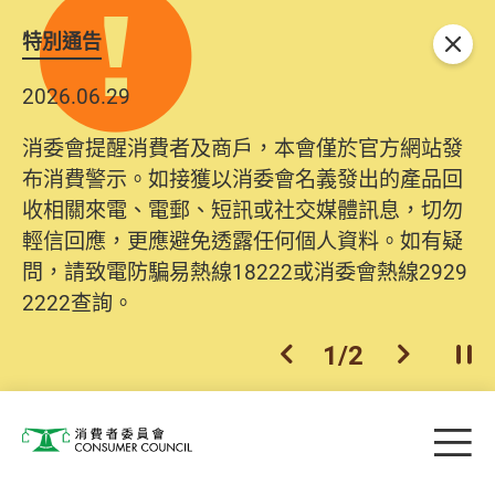
特別通告
關閉
2026.06.29
消委會提醒消費者及商戶，本會僅於官方網站發
布消費警示。如接獲以消委會名義發出的產品回
收相關來電、電郵、短訊或社交媒體訊息，切勿
輕信回應，更應避免透露任何個人資料。如有疑
問，請致電防騙易熱線18222或消委會熱線2929
2222查詢。
1
/
2
上一個
下一個
開
Skip to main content
目
消費者委員會