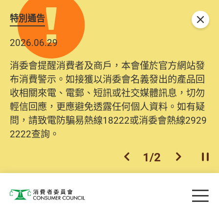
特別通告
關閉
2026.06.29
消委會提醒消費者及商戶，本會僅於官方網站發
布消費警示。如接獲以消委會名義發出的產品回
收相關來電、電郵、短訊或社交媒體訊息，切勿
輕信回應，更應避免透露任何個人資料。如有疑
問，請致電防騙易熱線18222或消委會熱線2929
2222查詢。
1
/
2
上一個
下一個
開
Skip to main content
目
消費者委員會